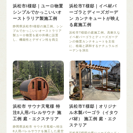
浜松市I様邸｜ユーロ物置
浜松市T様邸｜イペ材パ
シンプルでかっこいいオ
ーゴラとディーズガーデ
ーストラリア製施工例
ン カンナキュートが映え
る庭施工例
静岡県浜松市I様邸の施工例。シン
プルでかっこいいオーストラリア
浜松市T様邸の庭施工例。高耐久な
製ユーロ物置を庭や外構に設置
イペ材パーゴラとディーズガーデ
し、機能性とデザイン性を両立
ンの物置カンナキュートを主役
に、植栽と調和するナチュラルガ
ーデンを演出
浜松市 サウナ天竜様 特
浜松市T様邸｜オリジナ
注8人用バレルサウナ 施
ル木製パーゴラ（イタウ
工例 庭・エクステリア
バ材） 施工例 庭・エク
ステリア
静岡県浜松市 サウナ天竜様へ特注
8人用バレルサウナを施工した庭空
浜松市T様邸の庭にハードウッド・