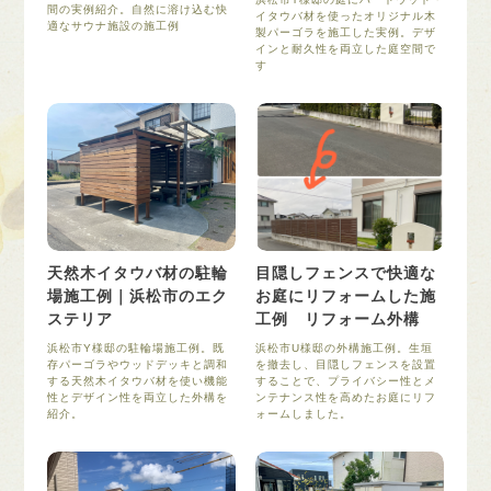
間の実例紹介。自然に溶け込む快
イタウバ材を使ったオリジナル木
適なサウナ施設の施工例
製パーゴラを施工した実例。デザ
インと耐久性を両立した庭空間で
す
天然木イタウバ材の駐輪
目隠しフェンスで快適な
場施工例｜浜松市のエク
お庭にリフォームした施
ステリア
工例 リフォーム外構
浜松市Y様邸の駐輪場施工例。既
浜松市U様邸の外構施工例。生垣
存パーゴラやウッドデッキと調和
を撤去し、目隠しフェンスを設置
する天然木イタウバ材を使い機能
することで、プライバシー性とメ
性とデザイン性を両立した外構を
ンテナンス性を高めたお庭にリフ
紹介。
ォームしました。