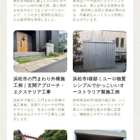
磐田市N様邸に施工したLIXILガー
夜間はアーチ部分にライティング
デンルームGFの施工例。庭と室内
を仕込み、昼とは異なる表情を演
をゆるやかにつなぐガーデンルー
出。 帰宅時に自然と視線が導かれ
ムで、くつろぎと実用性を両立し
る、印象的なエントランス空間に
たお庭空間を実現しました。
仕上げています。
浜松市の門まわり外構施
浜松市I様邸｜ユーロ物置
工例｜玄関アプローチ・
シンプルでかっこいいオ
エクステリア工事
ーストラリア製施工例
浜松市で施工した門まわり外構の
静岡県浜松市I様邸の施工例。シン
施工事例。玄関アプローチや門柱
プルでかっこいいオーストラリア
デザインなど、住まいの第一印象
製ユーロ物置を庭や外構に設置
を高めるエクステリア工事をご紹
し、機能性とデザイン性を両立
介します。