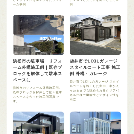
ーム事例
例
浜松市の駐車場 リフォ
袋井市でLIXILガレージ
ーム外構施工例｜既存ブ
スタイルコート工事 施工
ロックを解体して駐車ス
例 外構・ガレージ
ペースに
袋井市でLIXILのガレージ スタイ
ルコートを施工した実例。車が入
浜松市のリフォーム外構施工例。
ったままでも眺められるクリアパ
既存ブロックを解体して広々駐車
ネル仕様で機能性とデザイン性を
スペースを作った施工例写真で
両立
す。