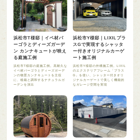
浜松市T様邸｜イペ材パ
浜松市Y様邸｜LIXILプラ
ーゴラとディーズガーデ
スGで実現するシャッタ
ン カンナキュートが映え
ー付きオリジナルカーゲ
る庭施工例
ート施工例
浜松市T様邸の庭施工例。高耐久な
浜松市Y様邸の外構施工例。LIXIL
イペ材パーゴラとディーズガーデ
のエクステリアフレーム「プラス
ンの物置カンナキュートを主役
G」を使い、シャッター付きオリ
に、植栽と調和するナチュラルガ
ジナルカーゲートで美しく機能的
ーデンを演出
なガレージ空間を実現