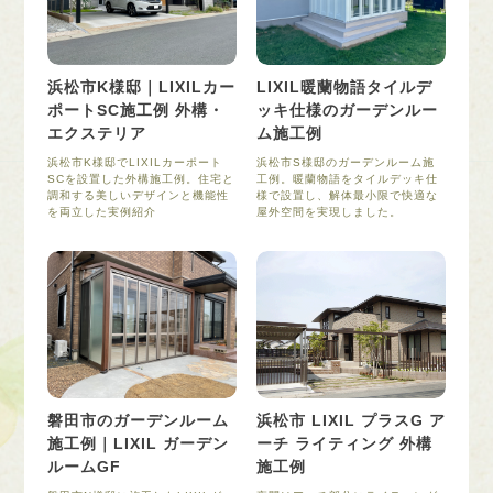
浜松市K様邸｜LIXILカー
LIXIL暖蘭物語タイルデ
ポートSC施工例 外構・
ッキ仕様のガーデンルー
エクステリア
ム施工例
浜松市K様邸でLIXILカーポート
浜松市S様邸のガーデンルーム施
SCを設置した外構施工例。住宅と
工例。暖蘭物語をタイルデッキ仕
調和する美しいデザインと機能性
様で設置し、解体最小限で快適な
を両立した実例紹介
屋外空間を実現しました。
磐田市のガーデンルーム
浜松市 LIXIL プラスG ア
施工例｜LIXIL ガーデン
ーチ ライティング 外構
ルームGF
施工例