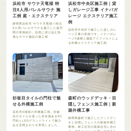
浜松市 サウナ天竜様 特
浜松市中央区施工例｜貸
注8人用バレルサウナ 施
しガレージ工事 イナバガ
工例 庭・エクステリア
レージ エクステリア施工
例
静岡県浜松市 サウナ天竜様へ特注
8人用バレルサウナを施工した庭空
浜松市中央区で施工した貸しガレ
間の実例紹介。自然に溶け込む快
ージ工事の実例です。イナバガレ
適なサウナ施設の施工例
ージ5連棟と舗装アスファルトによ
る外構エクステリア施工例
杉板目タイルの門柱で魅
森町のウッドデッキ・目
せる外構施工例
隠しフェンス施工例｜新
築外構工事
浜松市S様邸の外構施工例。杉板
目のタイルを使った存在感あるRC
静岡県森町で施工したウッドデッ
門柱とLEDグランドライトで魅力
キと目隠しフェンスの新築外構工
ある玄関まわりを実現しました。
事例。林工住宅の新築住宅に合わ