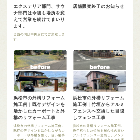
エクステリア部門、サウ
店舗販売終了のお知らせ
ナ部門は今後も場所を変
えて営業を続けてまいり
ます。
当面の間は中田店にて営業致しま
す。
浜松市の外構リフォーム
浜松市の外構リフォーム
施工例｜既存デザインを
施工例｜竹垣からアルミ
活かしたカーポートと外
フェンスへ交換した目隠
構のリフォーム工事
しフェンス工事
浜松市の外構リフォーム施工例。
浜松市の外構リフォーム施工例。
既存のデザインを活かしながらカ
経年劣化した竹垣を耐久性の高い
ーポートや外構を整え、使い勝手
アルミフェンスへ交換し、メンテ
とデザイン性を向上させたリフォ
ナンス性と見た目を向上させた事