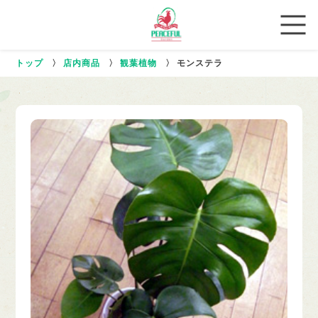
トップ
〉
店内商品
〉
観葉植物
〉
モンステラ